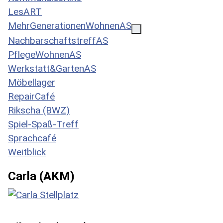
LesART
MehrGenerationenWohnenAS
NachbarschaftstreffAS
PflegeWohnenAS
Werkstatt&GartenAS
Möbellager
RepairCafé
Rikscha (BWZ)
Spiel-Spaß-Treff
Sprachcafé
Weitblick
Carla (AKM)