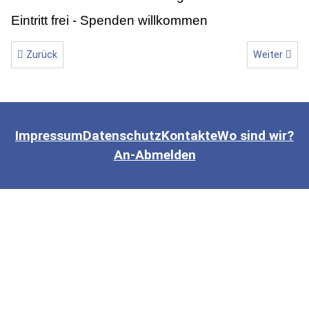
Eintritt frei - Spenden willkommen
Vorheriger Beitrag: Vietnam - zwischen Geschichte und Gegenw
Nächster Beit
Zurück
Weiter
Impressum
Datenschutz
Kontakte
Wo sind wir?
An-Abmelden