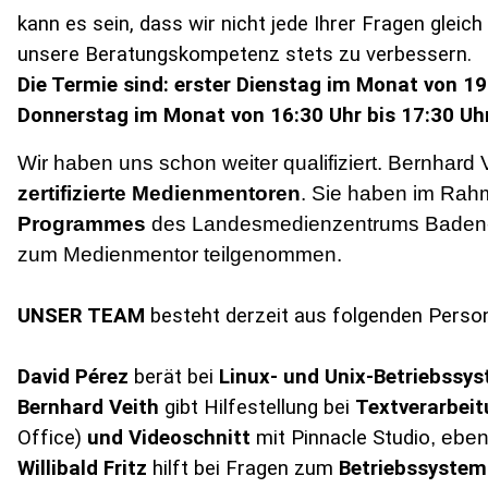
kann es sein, dass wir nicht jede Ihrer Fragen gleic
unsere Beratungskompetenz stets zu verbessern.
Die Termie sind: erster Dienstag im Monat von 19:
Donnerstag im Monat von 16:30 Uhr bis 17:30 Uhr
Wir haben uns schon weiter qualifiziert. Bernhard Ve
zertifizierte Medienmentoren
. Sie haben im Ra
Programmes
des Landesmedienzentrums Baden-W
zum Medienmentor teilgenommen.
UNSER TEAM
besteht derzeit aus folgenden Perso
David Pérez
berät bei
Linux- und Unix-Betriebssy
Bernhard Veith
gibt Hilfestellung bei
Textverarbei
Office)
und Videoschnitt
mit Pinnacle Studio
, ebe
Willibald Fritz
hilft bei Fragen zum
Betriebssystem