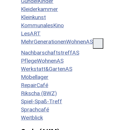
GundelKinder
Kleiderkammer
Kleinkunst
KommunalesKino
LesART
MehrGenerationenWohnenAS
NachbarschaftstreffAS
PflegeWohnenAS
Werkstatt&GartenAS
Möbellager
RepairCafé
Rikscha (BWZ)
Spiel-Spaß-Treff
Sprachcafé
Weitblick