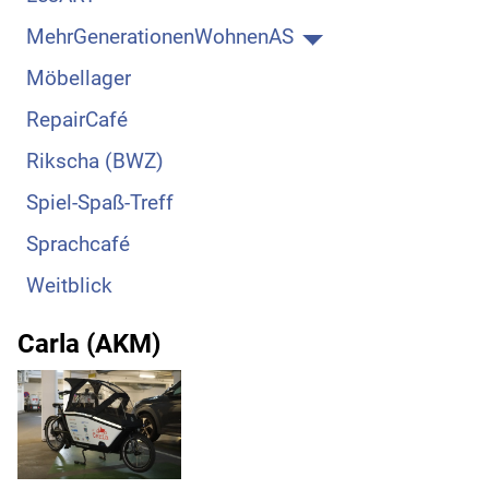
MehrGenerationenWohnenAS
Möbellager
RepairCafé
Rikscha (BWZ)
Spiel-Spaß-Treff
Sprachcafé
Weitblick
Carla (AKM)