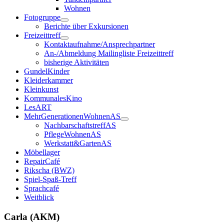
Wohnen
Fotogruppe
Berichte über Exkursionen
Freizeittreff
Kontaktaufnahme/Ansprechpartner
An-/Abmeldung Mailingliste Freizeittreff
bisherige Aktivitäten
GundelKinder
Kleiderkammer
Kleinkunst
KommunalesKino
LesART
MehrGenerationenWohnenAS
NachbarschaftstreffAS
PflegeWohnenAS
Werkstatt&GartenAS
Möbellager
RepairCafé
Rikscha (BWZ)
Spiel-Spaß-Treff
Sprachcafé
Weitblick
Carla (AKM)