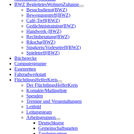
BWZ BegleitetesWohnenZuhause
Besuchsdienst(BWZ)
Bewegungstreff(BWZ)
Café-Treff(BWZ)
Gedächtnistraining(BWZ)
Handwerk (BWZ)
Rechtsberatung(BWZ)
Rikscha(BWZ)
Singkreis/Vorlesetreff(BWZ)
Spieletreff(BWZ)
Bücherecke
Computergruppe
Essenretten
Fahrradwerkstatt
FlüchtlingsHelferKreis
Der FlüchtlingsHelferKreis
Kontakte/Mailingliste
Spenden
Termine und Veranstaltungen
Leitbild
Leitungsteam
Arbeitsgruppen
Deutschkurse
Gemeinschaftsgarten
Tandempartner