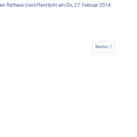
gen Rathaus (veröffentlicht am Do, 27. Februar 2014
Nächster Beitrag: Rä
Weiter