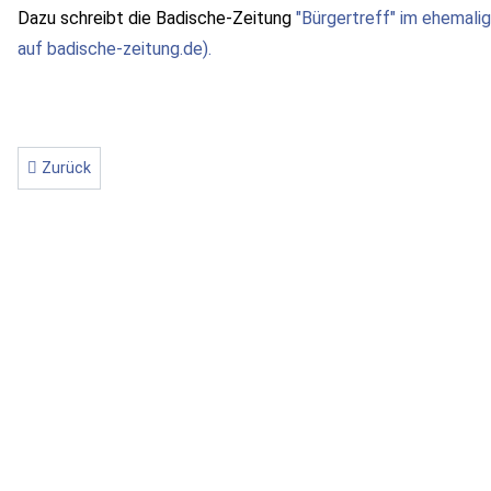
Dazu schreibt die Badische-Zeitung
"Bürgertreff" im ehemali
auf badische-zeitung.de).
Vorheriger Beitrag: Der Bürgertreff öffnet seine Türen....
Zurück