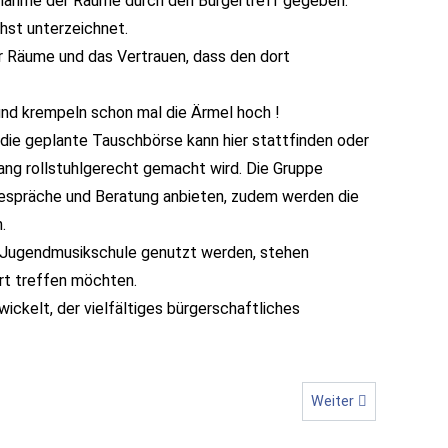
rnahme der Räume durch den Bürgertreff gegeben.
hst unterzeichnet.
er Räume und das Vertrauen, dass den dort
 und krempeln schon mal die Ärmel hoch !
: die geplante Tauschbörse kann hier stattfinden oder
ang rollstuhlgerecht gemacht wird. Die Gruppe
Gespräche und Beratung anbieten, zudem werden die
.
r Jugendmusikschule genutzt werden, stehen
ort treffen möchten.
ickelt, der vielfältiges bürgerschaftliches
Nächster Beitrag: G
Weiter