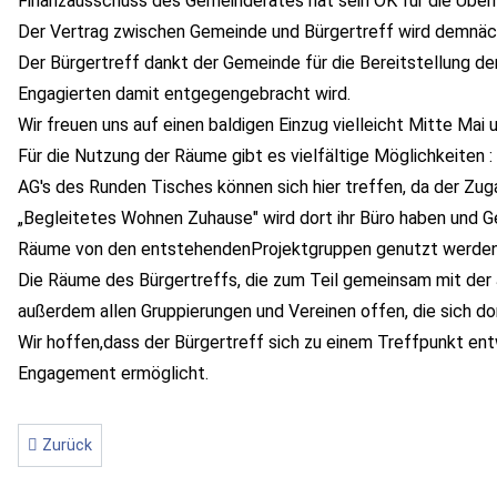
Finanzausschuss des Gemeinderates hat sein OK für die Übe
Der Vertrag zwischen Gemeinde und Bürgertreff wird demnäc
Der Bürgertreff dankt der Gemeinde für die Bereitstellung d
Engagierten damit entgegengebracht wird.
Wir freuen uns auf einen baldigen Einzug vielleicht Mitte Mai
Für die Nutzung der Räume gibt es vielfältige Möglichkeiten 
AG's des Runden Tisches können sich hier treffen, da der Zug
„Begleitetes Wohnen Zuhause" wird dort ihr Büro haben und 
Räume von den entstehendenProjektgruppen genutzt werden
Die Räume des Bürgertreffs, die zum Teil gemeinsam mit de
außerdem allen Gruppierungen und Vereinen offen, die sich d
Wir hoffen,dass der Bürgertreff sich zu einem Treffpunkt entw
Engagement ermöglicht.
Vorheriger Beitrag: Wir ziehen ins ehemalige Rathaus
Zurück